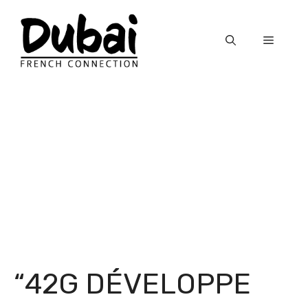
Skip
to
Menu
content
“42G DÉVELOPPE