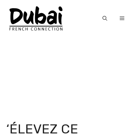
Skip
to
Menu
content
‘ÉLEVEZ CE