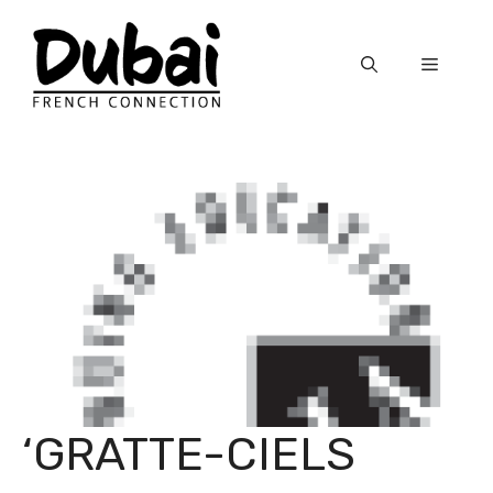
Skip
to
Menu
content
‘GRATTE-CIELS