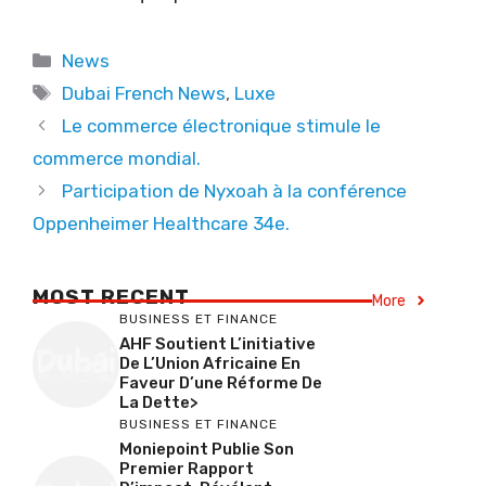
Categories
News
Tags
Dubai French News
,
Luxe
Le commerce électronique stimule le
commerce mondial.
Participation de Nyxoah à la conférence
Oppenheimer Healthcare 34e.
MOST RECENT
More
BUSINESS ET FINANCE
AHF Soutient L’initiative
De L’Union Africaine En
Faveur D’une Réforme De
La Dette>
BUSINESS ET FINANCE
Moniepoint Publie Son
Premier Rapport