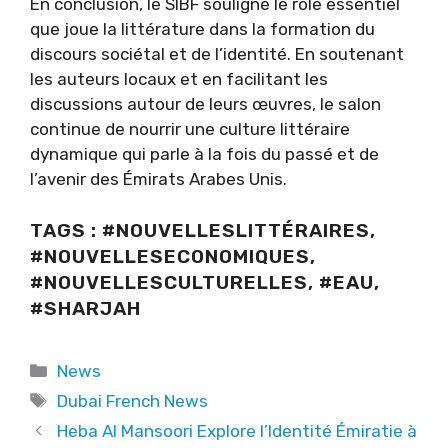
En conclusion, le SIBF souligne le rôle essentiel
que joue la littérature dans la formation du
discours sociétal et de l’identité. En soutenant
les auteurs locaux et en facilitant les
discussions autour de leurs œuvres, le salon
continue de nourrir une culture littéraire
dynamique qui parle à la fois du passé et de
l’avenir des Émirats Arabes Unis.
TAGS : #NOUVELLESLITTÉRAIRES,
#NOUVELLESECONOMIQUES,
#NOUVELLESCULTURELLES, #EAU,
#SHARJAH
Categories
News
Tags
Dubai French News
Heba Al Mansoori Explore l’Identité Émiratie à