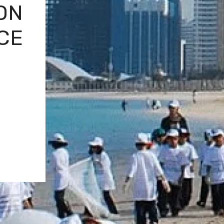
ON
CE