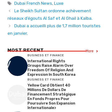
Tags
Dubai French News
,
Luxe
Le Sheikh Sultan ordonne achèvement
réseaux d’égouts Al Saf et Al Ghail à Kalba.
Dubai a accueilli plus de 1,7 million touristes
en janvier.
MOST RECENT
More
BUSINESS ET FINANCE
International Rights
Groups Raise Alarm Over
Freedom Of Religion And
Expression In South Korea
BUSINESS ET FINANCE
Yellow Card Obtient 40
Millions De Dollars De
Financement Stratégique
En Fonds Propres Pour
Poursuivre Son Expansion
Internationale>