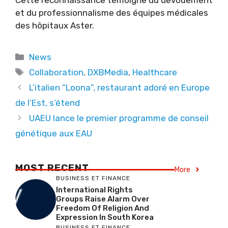
et du professionnalisme des équipes médicales
des hôpitaux Aster.
Categories
News
Tags
Collaboration
,
DXBMedia
,
Healthcare
L’italien “Loona”, restaurant adoré en Europe
de l’Est, s’étend
UAEU lance le premier programme de conseil
génétique aux EAU
MOST RECENT
More
BUSINESS ET FINANCE
International Rights
Groups Raise Alarm Over
Freedom Of Religion And
Expression In South Korea
BUSINESS ET FINANCE