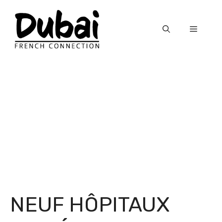
Skip
to
Menu
content
NEUF HÔPITAUX