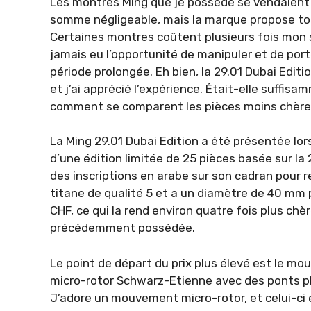
Les montres Ming que je possède se vendaient 
somme négligeable, mais la marque propose to
Certaines montres coûtent plusieurs fois mon se
jamais eu l’opportunité de manipuler et de por
période prolongée. Eh bien, la 29.01 Dubai Edi
et j’ai apprécié l’expérience. Était-elle suffisam
comment se comparent les pièces moins chère
La Ming 29.01 Dubai Edition a été présentée lor
d’une édition limitée de 25 pièces basée sur l
des inscriptions en arabe sur son cadran pour re
titane de qualité 5 et a un diamètre de 40 mm 
CHF, ce qui la rend environ quatre fois plus chè
précédemment possédée.
Le point de départ du prix plus élevé est le mouv
micro-rotor Schwarz-Etienne avec des ponts pl
J’adore un mouvement micro-rotor, et celui-ci e