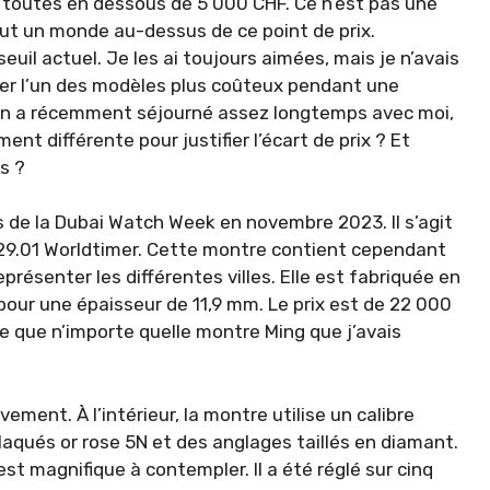
toutes en dessous de 5 000 CHF. Ce n’est pas une
ut un monde au-dessus de ce point de prix.
uil actuel. Je les ai toujours aimées, mais je n’avais
ter l’un des modèles plus coûteux pendant une
tion a récemment séjourné assez longtemps avec moi,
ment différente pour justifier l’écart de prix ? Et
s ?
s de la Dubai Watch Week en novembre 2023. Il s’agit
a 29.01 Worldtimer. Cette montre contient cependant
présenter les différentes villes. Elle est fabriquée en
pour une épaisseur de 11,9 mm. Le prix est de 22 000
re que n’importe quelle montre Ming que j’avais
ement. À l’intérieur, la montre utilise un calibre
aqués or rose 5N et des anglages taillés en diamant.
st magnifique à contempler. Il a été réglé sur cinq