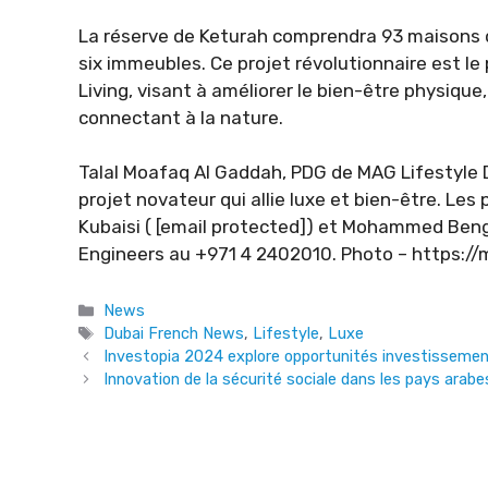
La réserve de Keturah comprendra 93 maisons de
six immeubles. Ce projet révolutionnaire est l
Living, visant à améliorer le bien-être physiqu
connectant à la nature.
Talal Moafaq Al Gaddah, PDG de MAG Lifestyle
projet novateur qui allie luxe et bien-être. Le
Kubaisi ( [email protected]) et Mohammed Beng
Engineers au +971 4 2402010. Photo – https
Categories
News
Tags
Dubai French News
,
Lifestyle
,
Luxe
Investopia 2024 explore opportunités investisseme
Innovation de la sécurité sociale dans les pays arabe